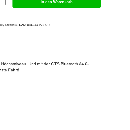
In den Warenkorb
ley Stecker.1
EAN:
BAE114-V23-GR
uf Höchstniveau. Und mit der GTS Bluetooth A4.0-
hste Fahrt!