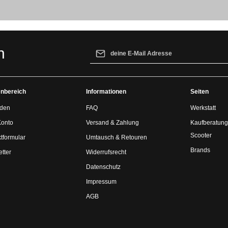
E-Mail-Adresse*
n
Ich habe die
Datenschutzbestimmungen
z
genommen und die
AGB
gelesen und bin 
nbereich
Informationen
einverstanden.
Seiten
den
FAQ
Werkstatt
Konto
Versand & Zahlung
Kaufberatung
Scooter
tformular
Umtausch & Retouren
Brands
tter
Widerrufsrecht
Datenschutz
Impressum
AGB