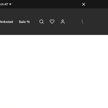
ch AT
.
.
.
erkstatt
Sale %