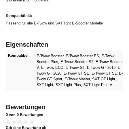
und einfach zu montieren.
Kompatibilität:
Passend für alle E-Twow und SXT light E-Scooter Modelle
Eigenschaften
Kompatibel:
E-Twow Booster
, E-Twow Booster ES
, E-Twow
Booster Plus
, E-Twow Booster S2
, E-Twow Booster
V
, E-Twow ECO
, E-Twow GT
, E-Twow GT 2019
, E-
Twow GT 2020
, E-Twow GT SE
, E-Twow GT SL
, E-
Twow GT Sport
, E-Twow Master
, SXT GT Light
,
SXT Light
, SXT Light Plus
, SXT Light Plus V
Bewertungen
0 von 0 Bewertungen
Gib eine Bewertung ab!
Durchschnittliche Bewertung von 0 von 5 Sternen