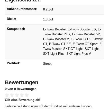
Außendurchmesser:
8.2 Zoll
Dicke:
1,8 Zoll
Kompatibel:
E-Twow Booster
, E-Twow Booster ES
, E-
Twow Booster Plus
, E-Twow Booster S2
,
E-Twow Booster V
, E-Twow ECO
, E-Twow
GT
, E-Twow GT SE
, E-Twow GT Sport
, E-
Twow Master
, SXT GT Light
, SXT Light
,
SXT Light Plus
, SXT Light Plus V
Profilart:
Street
Bewertungen
0 von 0 Bewertungen
Gib eine Bewertung ab!
Durchschnittliche Bewertung von 0 von 5 Sternen
Teile deine Erfahrungen mit dem Produkt mit anderen Kunden.