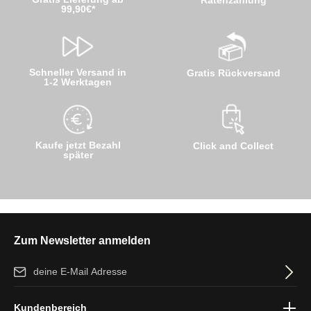
99,90€*
Schneller Versand in
Gratis Rückversand
1-2 Werktagen
Kaufe jetzt Bezahl
Click and Collect
später
Zum Newsletter anmelden
E-Mail-Adresse*
Ich habe die
Datenschutzbestimmungen
zur Kenntnis genommen
Kundenbereich
und die
AGB
gelesen und bin mit ihnen einverstanden.