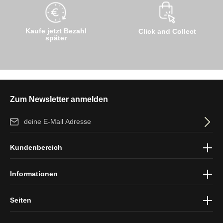
Kaufe jetzt Bezahl
Click and Collect
später
Zum Newsletter anmelden
E-Mail-Adresse*
Ich habe die
Datenschutzbestimmungen
zur Kenntnis genommen
Kundenbereich
und die
AGB
gelesen und bin mit ihnen einverstanden.
Informationen
Seiten